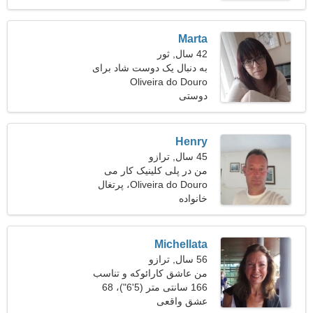
Marta
42 سال, ثور
به دنبال یک دوست شاد برای
اسکی با هم هستم
Oliveira do Douro
دوستی
Henry
45 سال, ترازو
من در پلی کلینیک کار می
Oliveira do Douro، پرتغال
کنم به یک خانم حساس
خانواده
نیازمندم
Michellata
56 سال, ترازو
من عاشق کارائوکه و تناسب
اندام هستم
166 سانتی متر (5'6")، 68
کیلوگرم (149 پوند)
عشق واقعی