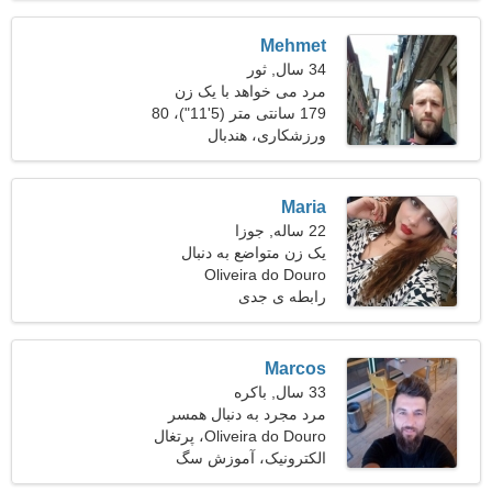
Mehmet
34 سال, ثور
مرد می خواهد با یک زن
ملاقات کند
179 سانتی متر (5'11")، 80
کیلوگرم (176 پوند)
ورزشکاری، هندبال
Maria
22 ساله, جوزا
یک زن متواضع به دنبال
Oliveira do Douro
شریک زندگی است
رابطه ی جدی
Marcos
33 سال, باکره
مرد مجرد به دنبال همسر
Oliveira do Douro، پرتغال
الکترونیک، آموزش سگ