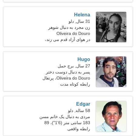
Helena
31 سال, دلو
زن مجرد به دنبال شوهر
Oliveira do Douro
در هوای آزاد قدم می زند،
آبرنگ
Hugo
27 سال, برج حمل
پسر به دنبال دوست دختر
است 25-28
Oliveira do Douro، پرتغال
رابطه کوتاه مدت
Edgar
58 ساله, دلو
مردی به دنبال یک خانم مسن
50-56
183 سانتی متر (6'1")، 89
کیلوگرم (196 پوند)
رابطه واقعی