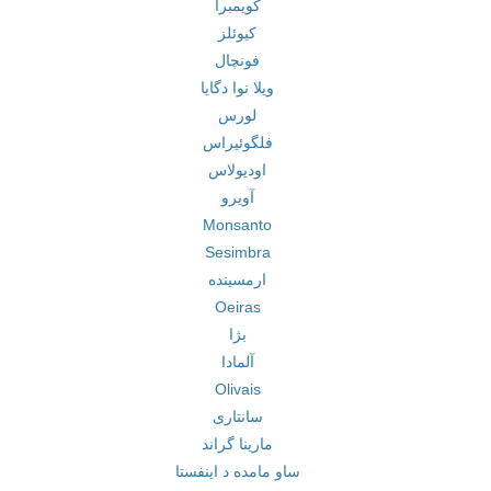
کویمبرا
کیوئلز
فونچال
ویلا نوا دگایا
لورس
فلگوئیراس
اودیولاس
آویرو
Monsanto
Sesimbra
ارمسینده
Oeiras
بژا
آلمادا
Olivais
سانتاری
مارینا گراند
ساو مامده د اینفستا