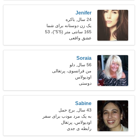
Jenifer
24 سال, باکره
یک زن دوستانه برای شما
165 سانتی متر (5'5")، 53
کیلوگرم (116 پوند)
عشق واقعی
Soraia
56 سال, دلو
من فرانسوی، پرتغالی
اودیولاس
صحبت می کنم
دوستی
Sabine
43 سال, برج حمل
به یک مرد مودب برای سفر
با هم نیاز دارم
اودیولاس، پرتغال
رابطه ی جدی