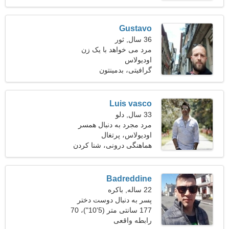
Gustavo
36 سال, ثور
مرد می خواهد با یک زن
اودیولاس
ملاقات کند
گرافیتی، بدمینتون
Luis vasco
33 سال, دلو
مرد مجرد به دنبال همسر
اودیولاس، پرتغال
هماهنگی درونی، شنا كردن
Badreddine
22 ساله, باکره
پسر به دنبال دوست دختر
است 25-28
177 سانتی متر (5'10")، 70
کیلوگرم (154 پوند)
رابطه واقعی