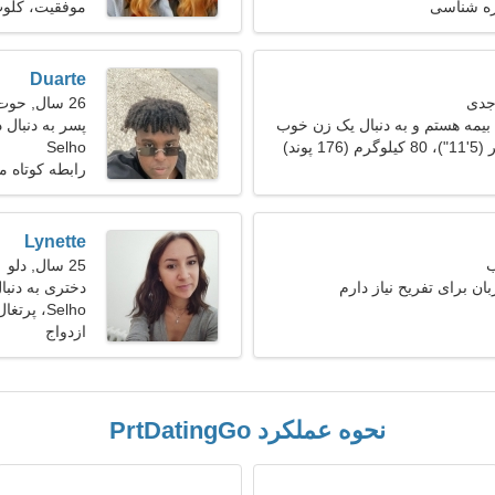
اره شناسی
موفقیت، کلوپ
Duarte
26 سال, حوت
 بیمه هستم و به دنبال یک زن خوب
پسر به دنبال
Selho
رابطه کوتاه 
Lynette
25 سال, دلو
ان برای تفریح نیاز دارم
دختری به دنبال 
Selho، پرتغال
ازدواج
نحوه عملکرد PrtDatingGo