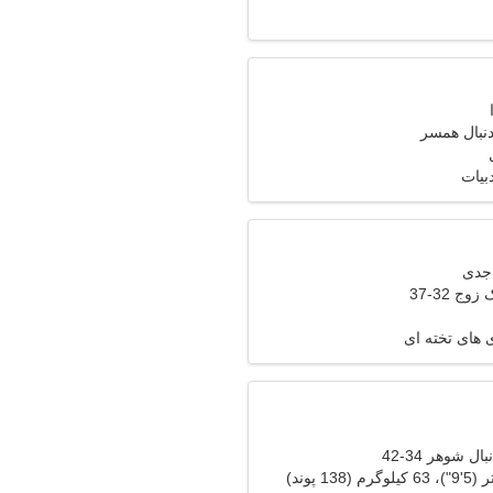
دنبال همسر
بیات
وج 32-37
 های تخته ای
ل شوهر 34-42