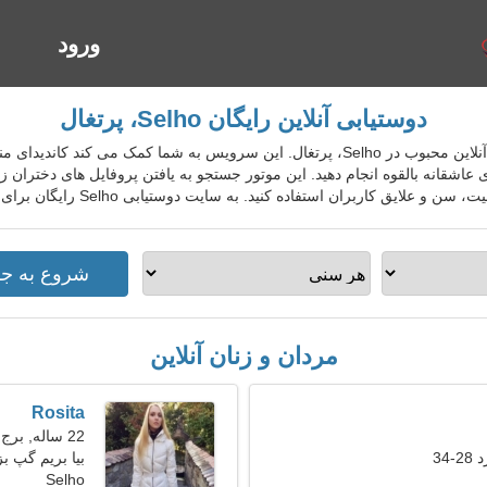
ورود
ا
دوستیابی آنلاین رایگان Selho، پرتغال
PrtDatingGo سرویس دوستیابی آنلاین محبوب در Selho، پرتغال. این سرویس به شما کمک
اشقانه بالقوه انجام دهید. این موتور جستجو به یافتن پروفایل های دختران زی
استفاده کنید. به سایت دوستیابی Selho رایگان برای افراد محلی، خارجی، گردشگران بپیوندید.
مردان و زنان آنلاین
Rosita
22 ساله, برج حمل
34
بیا بریم گپ 
Selho