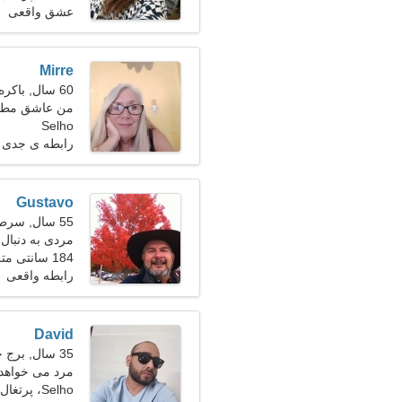
عشق واقعی
Mirre
60 سال, باکره
من عاشق مطال
Selho
رابطه ی جدی
Gustavo
55 سال, سرطان
مردی به دنبال ی
184 سانتی متر (6'1")، 91 کیلوگرم (200 پوند)
رابطه واقعی
David
35 سال, برج حمل
مرد می خواهد با
Selho، پرتغال