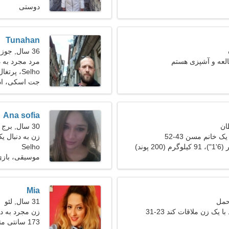
دوستی
Tunahan
36 سال, جوزا
عه و آشپزی هستم
مرد مجرد به 
Selho، پرتغال
جت اسکی، اد
Ana sofia
30 سال, برج جدی
ک خانم مسن 43-52
زن به دنبال یک ز
Selho
موسیقی، بازی
Mia
31 سال, لئو
 یک زن ملاقات کند 23-31
زن مجرد به دنبا
173 سانتی متر (5'9")، 63 کیلوگرم (138 پوند)