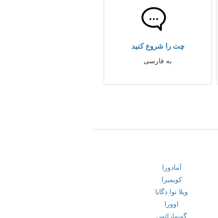
چت را شروع کنید
به فارسی
آمادورا
کویمبرا
ویلا نوا دگایا
اوورا
گویمارائس