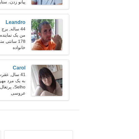
پیانو زدن، ست
Leandro
44 ساله, برج جدی
من یک نماینده
178 سانتی متر (5'11")، 80 کیلوگرم (176 پوند)
هستم
خانواده
Carol
41 سال, عقرب
به یک مرد مهرب
Selho، پرتغال
عروسی