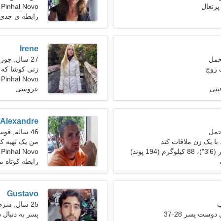
Pinhal Novo
رابطه ی جدی
Irene
27 سال, جوزا
 زوج
زنی کوشا که ب
Pinhal Novo، پرتغال
یتی
عروسی
Alexandre
46 ساله, قوس
با یک زن ملاقات کند
من یک تهیه کن
Pinhal Novo
بازیگوش هست
رابطه کوتاه 
Gustavo
25 سال, سرطان
دوست پسر 28-37
پسر به دنبال د