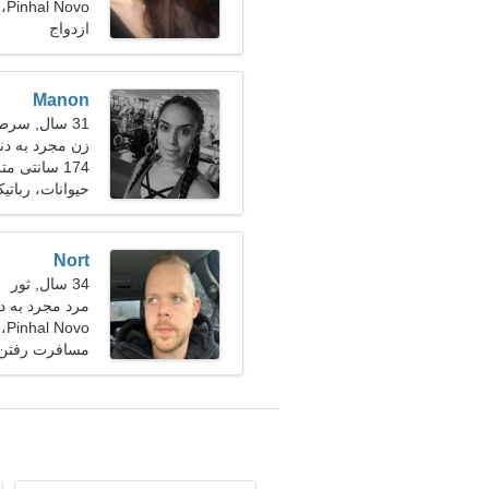
Pinhal Novo، پرتغال
ازدواج
Manon
31 سال, سرطان
زن مجرد به دنبال
174 سانتی متر (5'9")، 55 کیلوگرم (121 پوند)
حیوانات، رباتی
Nort
34 سال, ثور
مرد مجرد به دنبا
Pinhal Novo، پرتغال
مسافرت رفتن، 