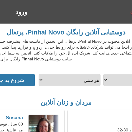
ورود
ا
دوستیابی آنلاین رایگان Pinhal Novo، پرتغال
PrtDatingGo سرویس دوستیابی آنلاین محبوب در Pinhal Novo، پرتغال. این انجمن
اینجا می توانید شرکای عاشقانه برای روابط جدی، ازدواج و قرارها پیدا کنید.
جتماعی جدید هدایت کند. شریک ایده آل خود را ملاقات کنید. انجمن به شما اجازه
سایت دوستیابی Pinhal Novo رایگان برای افراد محلی، خارجی، گردشگران بپیوندید.
مردان و زنان آنلاین
Susana
60 سال, قوس
32
من عاشق حیوا