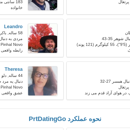
183 سانتی متر (6'1")، 84 کیلوگرم (185 پوند)
خانواده
Leandro
58 ساله, باکره
 شوهر 35-43
مردی به دنبا
Pinhal Novo
ک
رابطه واقعی
Theresa
44 ساله, دلو
ل همسر 27-32
دنبال یه مرد 
Pinhal Novo، پرتغال
در هوای آزاد قدم می زند
عشق واقعی
نحوه عملکرد PrtDatingGo