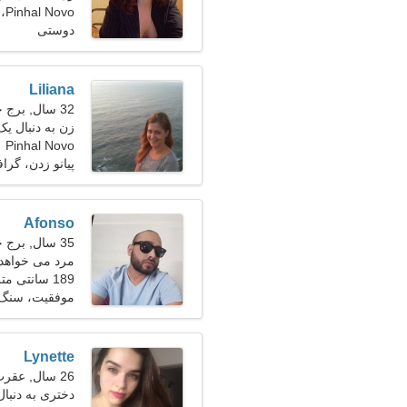
Pinhal Novo، پرتغال
دوستی
Liliana
32 سال, برج حمل
زن به دنبال یک
Pinhal Novo
پیانو زدن، گراف
Afonso
35 سال, برج حمل
مرد می خواهد 
189 سانتی متر (6'3")، 88 کیلوگرم (194 پوند)
موفقیت، سنگ
Lynette
26 سال, عقرب
دختری به دنبال 