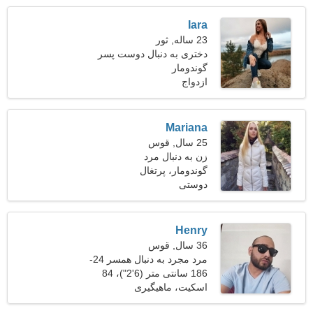
Iara
23 ساله, ثور
دختری به دنبال دوست پسر
گوندومار
ازدواج
Mariana
25 سال, قوس
زن به دنبال مرد
گوندومار، پرتغال
دوستی
Henry
36 سال, قوس
مرد مجرد به دنبال همسر 24-
33
186 سانتی متر (6'2")، 84
کیلوگرم (185 پوند)
اسکیت، ماهیگیری