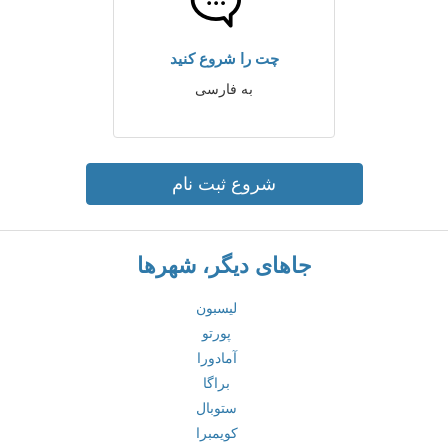
چت را شروع کنید
به فارسی
شروع ثبت نام
جاهای دیگر، شهرها
لیسبون
پورتو
آمادورا
براگا
ستوبال
کویمبرا