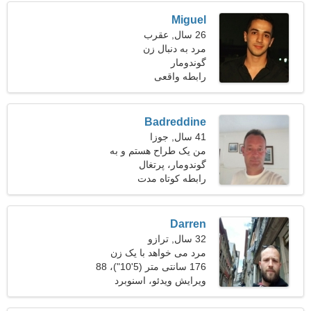
Miguel
26 سال, عقرب
مرد به دنبال زن
گوندومار
رابطه واقعی
Badreddine
41 سال, جوزا
من یک طراح هستم و به
گوندومار، پرتغال
دنبال یک زن احساسی هستم
رابطه کوتاه مدت
Darren
32 سال, ترازو
مرد می خواهد با یک زن
ملاقات کند
176 سانتی متر (5'10")، 88
کیلوگرم (194 پوند)
ویرایش ویدئو، اسنوبرد