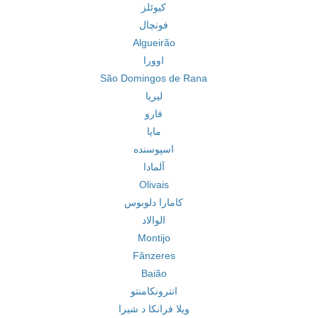
کیوئلز
فونچال
Algueirão
اوورا
São Domingos de Rana
لیریا
فارو
مایا
اسپوسنده
آلمادا
Olivais
کامارا دلوبوس
الوالاد
Montijo
Fânzeres
Baião
انترونکامنتو
ویلا فرانکا د شیرا