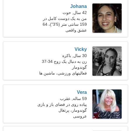
Johana
42 سال, حوت
من به یک دوست کامل در
نزدیکی نیاز دارم
159 سانتی متر (5'3")، 64
کیلوگرم (141 پوند)
عشق واقعی
Vicky
30 سال, باکره
زن به دنبال یک زوج 34-37
گوندومار
فعالیتهای ورزشی، ماشین ها
Vera
59 ساله, عقرب
پیاده روی در فضای باز و بازی
گوندومار، پرتغال
های ویدیویی را ترجیح می
دهم
عروسی