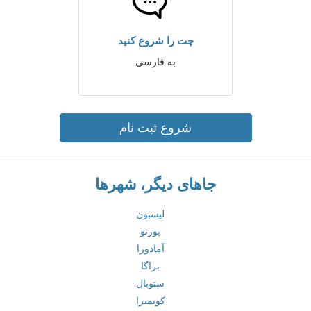
چت را شروع کنید
به فارسی
شروع ثبت نام
جاهای دیگر، شهرها
لیسبون
پورتو
آمادورا
براگا
ستوبال
کویمبرا