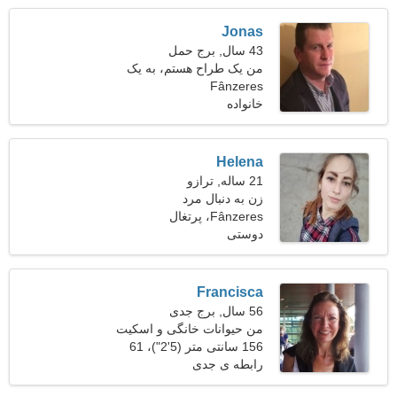
Jonas
43 سال, برج حمل
من یک طراح هستم، به یک
Fânzeres
زن باهوش نیاز دارم
خانواده
Helena
21 ساله, ترازو
زن به دنبال مرد
Fânzeres، پرتغال
دوستی
Francisca
56 سال, برج جدی
من حیوانات خانگی و اسکیت
156 سانتی متر (5'2")، 61
های غلتکی را ترجیح می دهم
کیلوگرم (134 پوند)
رابطه ی جدی