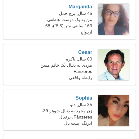
Margarida
45 سال, برج حمل
من به یک دوست عاطفی
برای عاشقانه نیاز دارم
163 سانتی متر (5'5")، 68
ازدواج
کیلوگرم (149 پوند)
Cesar
60 سال, باکره
مردی به دنبال یک خانم مسن
Fânzeres
رابطه واقعی
Sophia
35 سال, دلو
زن مجرد به دنبال شوهر 39-
43
Fânzeres، پرتغال
آبرنگ، پینت بال