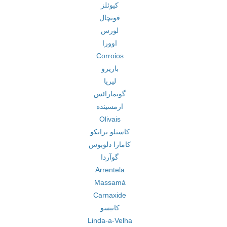
کیوئلز
فونچال
لورس
اوورا
Corroios
باریرو
لیریا
گویمارائس
ارمسینده
Olivais
کاستلو برانکو
کامارا دلوبوس
گوآردا
Arrentela
Massamá
Carnaxide
کانیسو
Linda-a-Velha