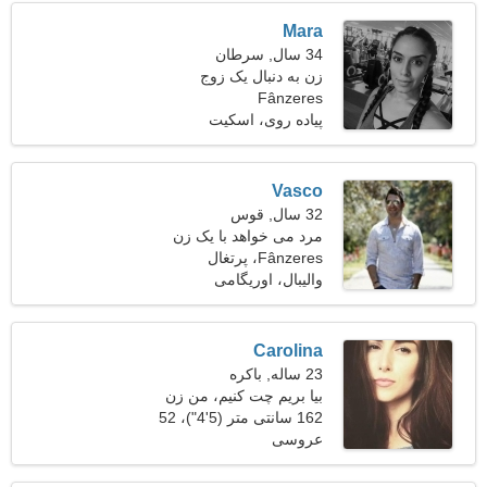
Mara
34 سال, سرطان
زن به دنبال یک زوج
Fânzeres
پیاده روی، اسکیت
Vasco
32 سال, قوس
مرد می خواهد با یک زن
Fânzeres، پرتغال
ملاقات کند
والیبال، اوریگامی
Carolina
23 ساله, باکره
بیا بریم چت کنیم، من زن
کاملی هستم
162 سانتی متر (5'4")، 52
عروسی
کیلوگرم (114 پوند)