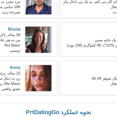
ن کار می کنم، به یک زن باحال نیاز
مرد مجرد به 
188 سانتی متر (6'3")، 89 کیلوگرم (196 پوند)
دت
شیرجه زدن، 
Bruna
58 ساله, باکره
 یک خانم مسن
من به هنر تئات
Rio Maior
دوستی
Anna
22 ساله, برج جدی
 شوهر 39-46
زن به دنبال مرد 27
Rio Maior، پرتغال
عشق واقعی
نحوه عملکرد PrtDatingGo