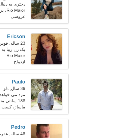
دختری به دنبا
Rio Maior، پرتغال
عروسی
Ericson
23 ساله, قوس
یک زن زیبا به
Rio Maior
ازدواج
Paulo
36 سال, دلو
مرد می خواهد 
186 سانتی متر (6'2")، 82 کیلوگرم (180 پوند)
ماساژ، کسب و
Pedro
46 ساله, عقرب