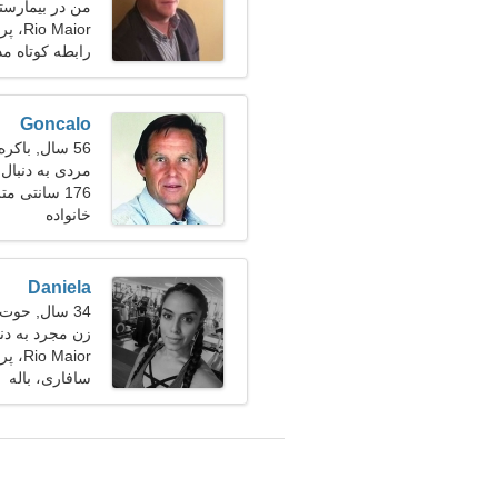
من در بیمارستا
دارم
Rio Maior، پرتغال
رابطه کوتاه م
Goncalo
56 سال, باکره
مردی به دنبال
176 سانتی متر (5'10")، 90 کیلوگرم (198 پوند)
خانواده
Daniela
34 سال, حوت
زن مجرد به دنبال
Rio Maior، پرتغال
سافاری، باله