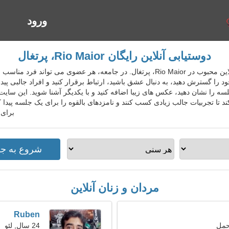
ورود
ا
دوستیابی آنلاین رایگان Rio Maior، پرتغال
PrtDatingGo سرویس دوستیابی آنلاین محبوب در Rio Maior، پرتغال. در جامعه، هر عضو
د را گسترش دهید، به دنبال عشق باشید، ارتباط برقرار کنید و افراد جالبی پیدا
سه را نشان دهید، عکس های زیبا اضافه کنید و با یکدیگر آشنا شوید. این سای
برای 
مردان و زنان آنلاین
Ruben
24 سال, لئو