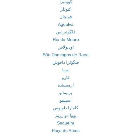
کویمبرا
کیوئلز
فونچال
Agualva
فلگوئیراس
Rio de Mouro
اودیولاس
São Domingos de Rana
فیگوئرا دافوش
لیریا
فارو
ارمسینده
پرتیمانو
اسپینیو
کامارا دلوبوس
پووا دوارزیم
Sequeira
Paço de Arcos