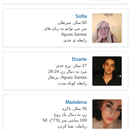
Sofia
60 سال, سرطان
من می توانم به زبان های
Águas Santas
چینی و ژاپنی ارتباط برقرار
کنم
رابطه ی جدی
Duarte
27 سال, برج جدی
مرد به دنبال زن 24-28
Águas Santas، پرتغال
رابطه کوتاه مدت
Madalena
35 سال, باکره
زن به دنبال یک زوج
169 سانتی متر (5'7")، 58
کیلوگرم (127 پوند)
رباتیک، شنا كردن