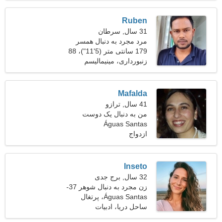
Ruben
31 سال, سرطان
مرد مجرد به دنبال همسر
179 سانتی متر (5'11")، 88
کیلوگرم (194 پوند)
زنبورداری، مینیمالیسم
Mafalda
41 سال, ترازو
من به دنبال یک دوست
Águas Santas
مسافرتی صادق هستم
ازدواج
Inseto
32 سال, برج جدی
زن مجرد به دنبال شوهر 37-
44
Águas Santas، پرتغال
ساحل دریا، ادبیات