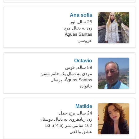
Ana sofia
25 سال, ثور
زن به دنبال مرد
Águas Santas
عروسی
Octavio
59 ساله, قوس
مردی به دنبال یک خانم مسن
52-57
Águas Santas، پرتغال
خانواده
Matilde
24 سال, برج حمل
زن زیادهروی به دنبال دوستان
162 سانتی متر (5'4")، 53
کیلوگرم (116 پوند)
عشق واقعی