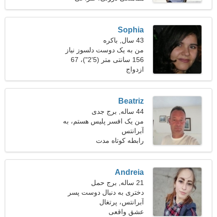
داخلی
Sophia
43 سال, باکره
من به یک دوست دلسوز نیاز
دارم تا با هم برقصیم
156 سانتی متر (5'2")، 67
ازدواج
کیلوگرم (147 پوند)
Beatriz
44 ساله, برج جدی
من یک افسر پلیس هستم، به
آبرانتس
یک زن شگفت انگیز نیاز دارم
رابطه کوتاه مدت
Andreia
21 ساله, برج حمل
دختری به دنبال دوست پسر
آبرانتس، پرتغال
عشق واقعی