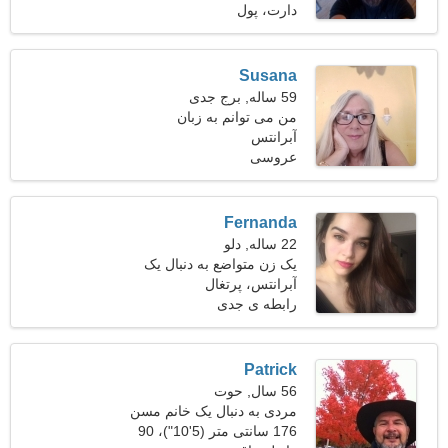
دارت، پول
Susana
59 ساله, برج جدی
من می توانم به زبان
آبرانتس
انگلیسی، روسی ارتباط
عروسی
برقرار کنم
Fernanda
22 ساله, دلو
یک زن متواضع به دنبال یک
آبرانتس، پرتغال
رابطه پایدار است
رابطه ی جدی
Patrick
56 سال, حوت
مردی به دنبال یک خانم مسن
45-52
176 سانتی متر (5'10")، 90