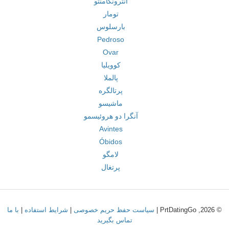
انترونکامنتو
تومار
بارسلوس
Pedroso
Ovar
کوویلیا
پالملا
پرتالگره
ماشیسو
آنگرا دو هروئیسمو
Avintes
Óbidos
لامگو
پرتغال
© 2026, PrtDatingGo |
سیاست حفظ حریم خصوصی
|
شرایط استفاده
|
با ما
تماس بگیرید