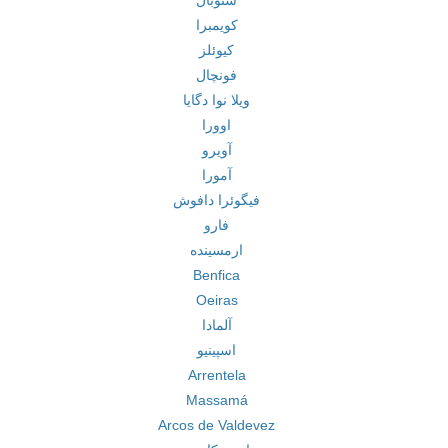
ستوبال
کویمبرا
کیوئلز
فونچال
ویلا نوا دگایا
اوورا
آویرو
آمورا
فیگوئرا دافوش
فارو
ارمسینده
Benfica
Oeiras
آلمادا
اسپینیو
Arrentela
Massamá
Arcos de Valdevez