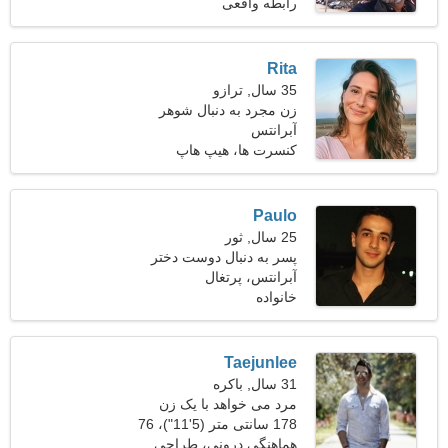
کیلوگرم (198 پوند)
رابطه واقعی
Rita
35 سال, ترازو
زن مجرد به دنبال شوهر
آبرانتس
کنسرت ها، هیپ هاپ
Paulo
25 سال, ثور
پسر به دنبال دوست دختر
است
آبرانتس، پرتغال
خانواده
Taejunlee
31 سال, باکره
مرد می خواهد با یک زن
ملاقات کند
178 سانتی متر (5'11")، 76
کیلوگرم (167 پوند)
هماهنگی درونی، طراحی