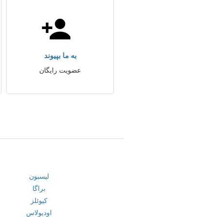
به ما بپیوند
عضویت رایگان
لیسبون
براگا
کیوئلز
اودیولاس