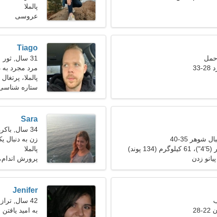
پالملا
عروسی
Tiago
31 سال, ثور
33
مرد مجرد به دنب
پالملا، پرتغال
ستاره شناسی،
Sara
34 سال, باکره
 شوهر 35-40
زن به دنبال ی
پالملا
یانو زدن
پرورش اندام، 
Jenifer
42 سال, ترازو
28
به امید یافتن