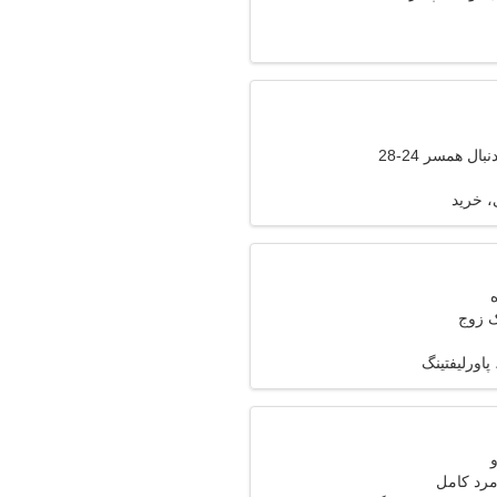
ال همسر 24-28
 خرید
ک زوج
پاورلیفتینگ
 مرد کامل