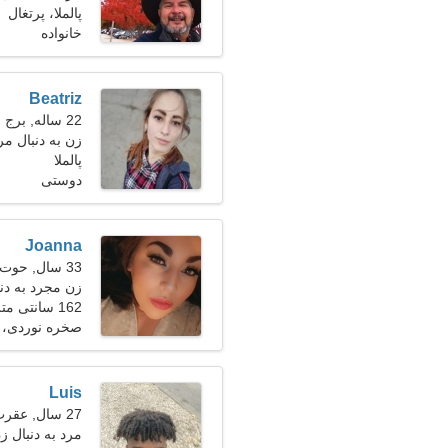
پالملا، پرتغال
خانواده
Beatriz
22 ساله, برج حمل
زن به دنبال مرد 28-
پالملا
دوستی
Joanna
33 سال, حوت
زن مجرد به دنبال
162 سانتی متر (5'4")، 61 کیلوگرم (134 پوند)
صخره نوردی، پ
Luis
27 سال, عقرب
مرد به دنبال زن 22-