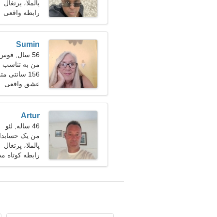
پالملا، پرتغال
رابطه واقعی
Sumin
56 سال, قوس
من به تناسب ان
156 سانتی متر (5'2")، 60 کیلوگرم (132 پوند)
عشق واقعی
Artur
46 ساله, لئو
من یک حسابدار
هستم
پالملا، پرتغال
رابطه کوتاه م