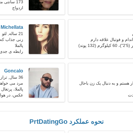
173 سانتی متر (5'9")، 64 کیلوگرم (141 پوند)
ازدواج
Michellata
21 ساله, لئو
دام و فوتبال علاقه دارم
زنی جذاب که ب
پالملا
رابطه ی جدی
Goncalo
36 سال, ترازو
 هستم و به دنبال یک زن باحال
مرد می خواهد با
پالملا، پرتغال
دت
عکس، در هوای
نحوه عملکرد PrtDatingGo