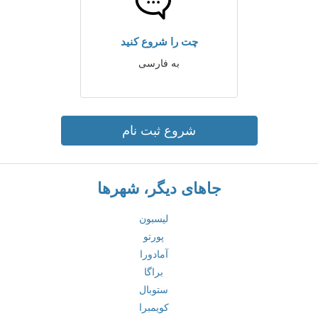
چت را شروع کنید
به فارسی
شروع ثبت نام
جاهای دیگر، شهرها
لیسبون
پورتو
آمادورا
براگا
ستوبال
کویمبرا