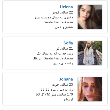
Helena
22 ساله, قوس
دختری به دنبال دوست پسر
Santa Iria de Azoia
عشق واقعی
Sofia
21 ساله, ثور
زنی جذاب که به دنبال یک
رابطه پایدار است
Santa Iria de Azoia، پرتغال
رابطه ی جدی
Johana
23 ساله, حوت
زن به دنبال مرد 25-33
170 سانتی متر (5'7")، 53
ازدواج
کیلوگرم (116 پوند)