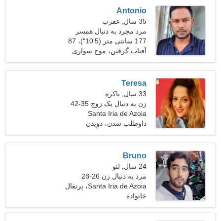
Antonio
35 سال, عقرب
مرد مجرد به دنبال همسر
177 سانتی متر (5'10")، 87
کیلوگرم (191 پوند)
آفتاب گرفتن، موج سواری
Teresa
33 سال, باکره
زن به دنبال یک زوج 35-42
Santa Iria de Azoia
داوطلب شدن، دویدن
Bruno
24 سال, لئو
مرد به دنبال زن 26-28
Santa Iria de Azoia، پرتغال
خانواده