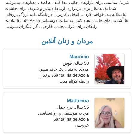
شریک مناسبی برای قرارهای جالب پیدا کنید. به لطف معیارهای پیشرفته،
شما یک همکار برای برقراری ارتباط دلپذیر و شریک برای جلسات
عاشقانه پیدا خواهید کرد. با انتخاب کاربران در پایگاه داده بزرگ پروفایل
ها آشنایی های جالبی ایجاد کنید. به سایت دوستیابی Santa Iria de Azoia
رایگان برای افراد محلی، خارجی، گردشگران بپیوندید.
مردان و زنان آنلاین
Mauricio
58 ساله, قوس
مردی به دنبال یک خانم مسن
Santa Iria de Azoia، پرتغال
رابطه کوتاه مدت
Madalena
55 سال, برج حمل
من به موسیقی و روانشناسی
علاقه دارم
Santa Iria de Azoia
عروسی