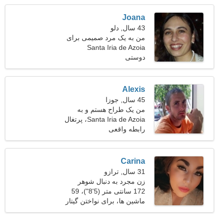
Joana
43 سال, دلو
من به یک مرد صمیمی برای
رقصیدن نیاز دارم
Santa Iria de Azoia
دوستی
Alexis
45 سال, جوزا
من یک طراح هستم و به
Santa Iria de Azoia، پرتغال
دنبال یک زن زیبا هستم
رابطه واقعی
Carina
31 سال, ترازو
زن مجرد به دنبال شوهر
172 سانتی متر (5'8")، 59
کیلوگرم (130 پوند)
ماشین ها، برای نواختن گیتار