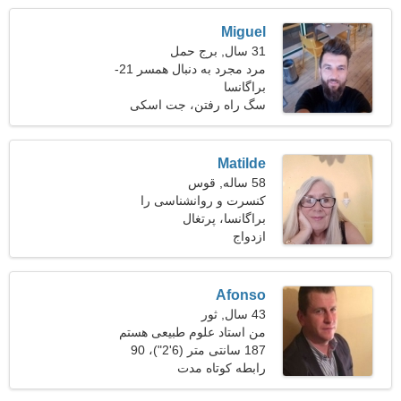
Miguel
31 سال, برج حمل
مرد مجرد به دنبال همسر 21-
29
براگانسا
سگ راه رفتن، جت اسکی
Matilde
58 ساله, قوس
کنسرت و روانشناسی را
ترجیح می دهم
براگانسا، پرتغال
ازدواج
Afonso
43 سال, ثور
من استاد علوم طبیعی هستم
187 سانتی متر (6'2")، 90
به یک خانم شاداب نیاز دارم
کیلوگرم (198 پوند)
رابطه کوتاه مدت