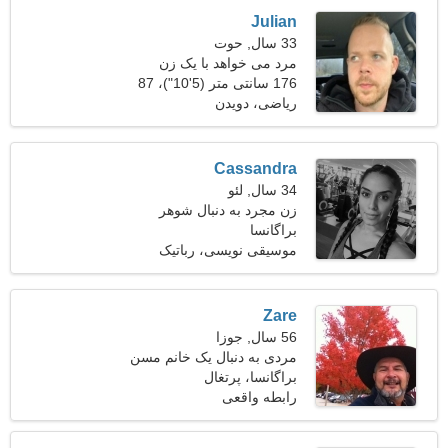
Julian
33 سال, حوت
مرد می خواهد با یک زن
ملاقات کند 26-30
176 سانتی متر (5'10")، 87
کیلوگرم (191 پوند)
ریاضی، دویدن
Cassandra
34 سال, لئو
زن مجرد به دنبال شوهر
براگانسا
موسیقی نویسی، رباتیک
Zare
56 سال, جوزا
مردی به دنبال یک خانم مسن
براگانسا، پرتغال
رابطه واقعی