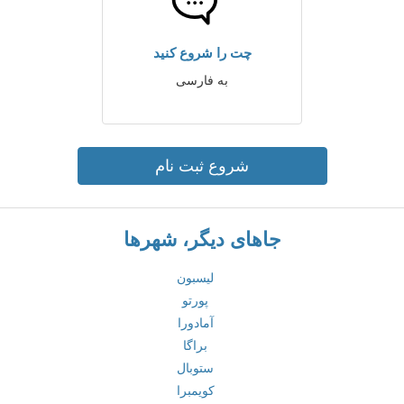
چت را شروع کنید
به فارسی
شروع ثبت نام
جاهای دیگر، شهرها
لیسبون
پورتو
آمادورا
براگا
ستوبال
کویمبرا