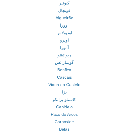
کیوئلز
فونچال
Algueirão
اوورا
اودیولاس
آویرو
آمورا
ریو تینتو
گویمارائس
Benfica
Cascais
Viana do Castelo
بژا
کاستلو برانکو
Canidelo
Paço de Arcos
Carnaxide
Belas