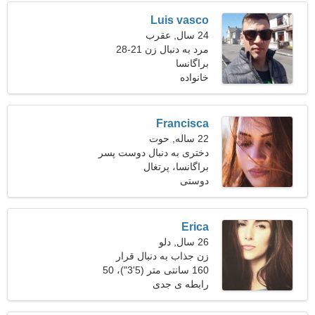
Luis vasco
24 سال, عقرب
مرد به دنبال زن 21-28
براگانسا
خانواده
Francisca
22 ساله, حوت
دختری به دنبال دوست پسر
26-29
براگانسا، پرتغال
دوستی
Erica
26 سال, دلو
زن جذاب به دنبال قرار
160 سانتی متر (5'3")، 50
کیلوگرم (110 پوند)
رابطه ی جدی