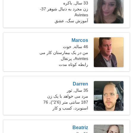
33 سال, باکره
زن مجرد به دنبال شوهر 37-
Avintes
40
آموزش سگ، عشق
Marcos
46 ساله, حوت
من در یک بیمارستان کار می
Avintes، پرتغال
کنم، به یک زن فوق العاده
نیاز دارم
رابطه کوتاه مدت
Darren
35 سال, ثور
مرد می خواهد با یک زن
ملاقات کند
187 سانتی متر (6'2")، 76
کیلوگرم (167 پوند)
اسنوبرد، کسب و کار
Beatriz