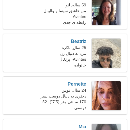
59 ساله, لئو
من عاشق سینما و والیبال
هستم
Avintes
رابطه ی جدی
Beatriz
25 سال, باکره
مرد به دنبال زن
Avintes، پرتغال
خانواده
Pernette
24 سال, قوس
دختری به دنبال دوست پسر
170 سانتی متر (5'7")، 52
دوستی
کیلوگرم (114 پوند)
Mia