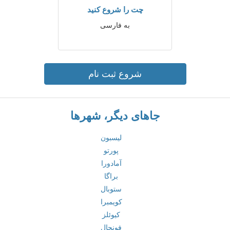
چت را شروع کنید
به فارسی
شروع ثبت نام
جاهای دیگر، شهرها
لیسبون
پورتو
آمادورا
براگا
ستوبال
کویمبرا
کیوئلز
فونچال