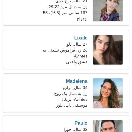
21 ساله, برج جدی
زن به دنبال مرد 22-29
167 سانتی متر (5'6")، 53
ازدواج
کیلوگرم (116 پوند)
Lixale
27 سال, دلو
یک زن فراموش نشدنی به
Avintes
دنبال رابطه است
عشق واقعی
Madalena
34 سال, ترازو
زن به دنبال یک زوج
Avintes، پرتغال
موسیقی پاپ، بلوز
Paulo
32 سال, جوزا