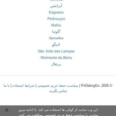
آبرانتس
Esgueira
Pedrouços
Mafra
آگوئدا
Semelhe
لامگو
São João das Lampas
Moimenta da Beira
پرتغال
© 2026, PrtDatingGo |
سیاست حفظ حریم خصوصی
|
شرایط استفاده
|
با ما
تماس بگیرید
این وب سایت از کوکی ها استفاده می کند. با ادامه مرور
سایت،
با سیاست حفظ حریم خصوص
ی موافقت می کنید.