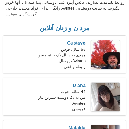
روابط بلندمدت بسازید، عکس آپلود کنید، دوستانی پیدا کنید تا با آنها خوش
بگذرید. به سایت دوستیابی Avintes رایگان برای افراد محلی، خارجی،
گردشگران بپیوندید.
مردان و زنان آنلاین
Gustavo
55 سال, قوس
مردی به دنبال یک خانم مسن
43-50
Avintes، پرتغال
رابطه واقعی
Diana
44 ساله, حوت
من به یک دوست شیرین نیاز
Avintes
دارم تا با هم برقصیم
عروسی
Mafalda