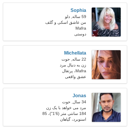
Sophia
59 ساله, دلو
من عاشق اسکی و گلف
هستم
Mafra
دوستی
Michellata
22 ساله, حوت
زن به دنبال مرد
Mafra، پرتغال
عشق واقعی
Jonas
34 سال, حوت
مرد می خواهد با یک زن
ملاقات کند 26-30
184 سانتی متر (6'1")، 85
کیلوگرم (187 پوند)
اسنوبرد، گیاهان