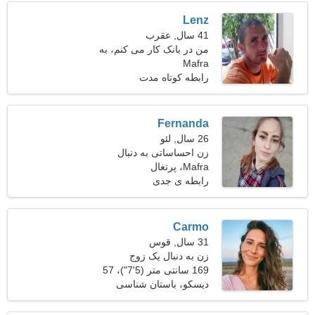
Lenz
41 سال, عقرب
من در بانک کار می کنم، به
Mafra
یک زن خجالتی نیاز دارم
رابطه کوتاه مدت
Fernanda
26 سال, لئو
زن احساساتی به دنبال
Mafra، پرتغال
شریک زندگی
رابطه ی جدی
Carmo
31 سال, قوس
زن به دنبال یک زوج
169 سانتی متر (5'7")، 57
کیلوگرم (125 پوند)
دیسکو، باستان شناسی