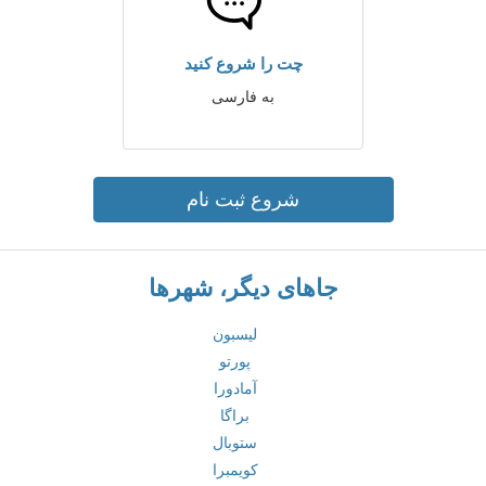
چت را شروع کنید
به فارسی
شروع ثبت نام
جاهای دیگر، شهرها
لیسبون
پورتو
آمادورا
براگا
ستوبال
کویمبرا