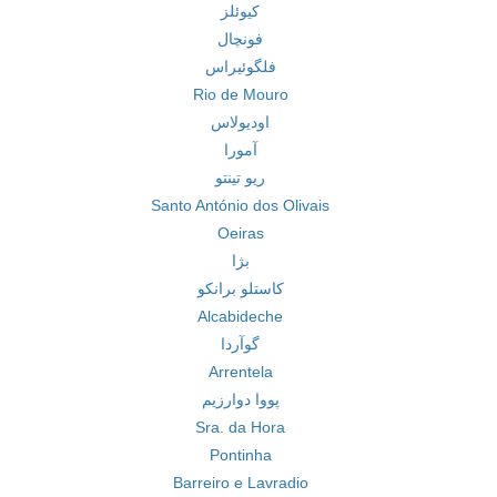
کیوئلز
فونچال
فلگوئیراس
Rio de Mouro
اودیولاس
آمورا
ریو تینتو
Santo António dos Olivais
Oeiras
بژا
کاستلو برانکو
Alcabideche
گوآردا
Arrentela
پووا دوارزیم
Sra. da Hora
Pontinha
Barreiro e Lavradio