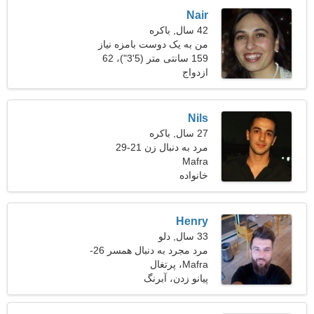
Nair
42 سال, باکره
من به یک دوست بامزه نیاز
دارم
159 سانتی متر (5'3")، 62
ازدواج
کیلوگرم (136 پوند)
Nils
27 سال, باکره
مرد به دنبال زن 21-29
Mafra
خانواده
Henry
33 سال, دلو
مرد مجرد به دنبال همسر 26-
31
Mafra، پرتغال
پیانو زدن، آبرنگ