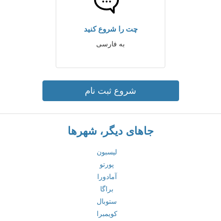
چت را شروع کنید
به فارسی
شروع ثبت نام
جاهای دیگر، شهرها
لیسبون
پورتو
آمادورا
براگا
ستوبال
کویمبرا