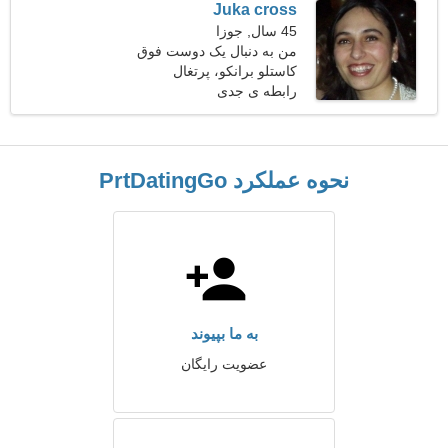
Juka cross
45 سال, جوزا
من به دنبال یک دوست فوق
کاستلو برانکو، پرتغال
العاده برای پیاده روی با هم
هستم
رابطه ی جدی
نحوه عملکرد PrtDatingGo
به ما بپیوند
عضویت رایگان