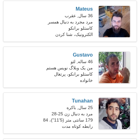
Mateus
36 سال, عقرب
مرد مجرد به دنبال همسر
کاستلو برانکو
الکترونیک، شنا كردن
Gustavo
46 ساله, لئو
من یک وبلاگ نویس هستم
کاستلو برانکو، پرتغال
خانواده
Tunahan
25 سال, باکره
مرد به دنبال زن 25-28
179 سانتی متر (5'11")، 84
کیلوگرم (185 پوند)
رابطه کوتاه مدت