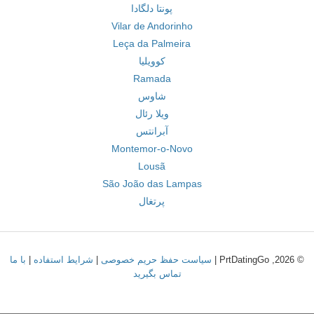
پونتا دلگادا
Vilar de Andorinho
Leça da Palmeira
کوویلیا
Ramada
شاوس
ویلا رئال
آبرانتس
Montemor-o-Novo
Lousã
São João das Lampas
پرتغال
© 2026, PrtDatingGo |
سیاست حفظ حریم خصوصی
|
شرایط استفاده
|
با ما
تماس بگیرید