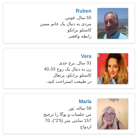
Ruben
55 سال, قوس
مردی به دنبال یک خانم مسن
46-53
کاستلو برانکو
رابطه واقعی
Vera
31 سال, برج جدی
زن به دنبال یک زوج 33-40
کاستلو برانکو، پرتغال
در طبیعت استراحت کنید،
آفتاب گرفتن
Marla
58 ساله, ثور
من جلسات و یوگا را ترجیح
می دهم
157 سانتی متر (5'2")، 70
ازدواج
کیلوگرم (154 پوند)