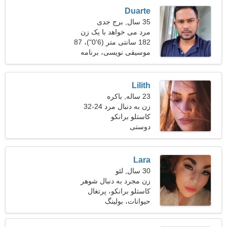
Duarte
35 سال, برج جدی
مرد می خواهد با یک زن
ملاقات کند
182 سانتی متر (6'0")، 87
کیلوگرم (191 پوند)
موسیقی نویسی، برنامه
نويسي
Lilith
23 ساله, باکره
زن به دنبال مرد 24-32
کاستلو برانکو
دوستی
Lara
30 سال, لئو
زن مجرد به دنبال شوهر
کاستلو برانکو، پرتغال
حیوانات، بولینگ