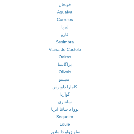
فونچال
Agualva
Corroios
لیریا
فارو
Sesimbra
Viana do Castelo
Oeiras
براگانسا
Olivais
اسپینیو
کامارا دلوبوس
گوآردا
سانتاری
پووا د سانتا ایریا
Sequeira
Loulé
ساو ژواو دا مادیرا