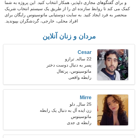
و برای گفتگوهای مجازی دلپذیر، همکار انتخاب کنید. این پروژه به شما
کمک می کند تا روابط سازنده ای را از طریق یک سیستم انتخاب شریک
منحصر به فرد ایجاد کنید. به سایت دوستیابی ماتوسینوس رایگان برای
افراد محلی، خارجی، گردشگران بپیوندید.
مردان و زنان آنلاین
Cesar
22 ساله, ترازو
پسر به دنبال دوست دختر
است 23-28
ماتوسینوس، پرتغال
رابطه واقعی
Mirre
25 سال, دلو
زن ایده آل به دنبال یک رابطه
جدی است
ماتوسینوس
رابطه ی جدی