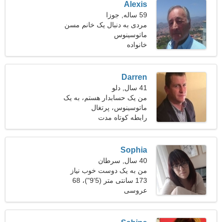
Alexis
59 ساله, جوزا
مردی به دنبال یک خانم مسن
51-54
ماتوسینوس
خانواده
Darren
41 سال, دلو
من یک حسابدار هستم، به یک
ماتوسینوس، پرتغال
خانم جذاب نیاز دارم
رابطه کوتاه مدت
Sophia
40 سال, سرطان
من به یک دوست خوب نیاز
دارم تا با هم برقصیم
173 سانتی متر (5'9")، 68
عروسی
کیلوگرم (149 پوند)