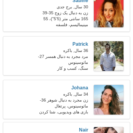
Sabine
30 سال, برج جدی
زن به دنبال یک زوج 35-39
165 سانتی متر (5'5")، 55
کیلوگرم (121 پوند)
مینیمالیسم، فلسفه
Patrick
36 سال, باکره
مرد مجرد به دنبال همسر 27-
34
ماتوسینوس
سنگ، کسب و کار
Johana
34 سال, باکره
زن مجرد به دنبال شوهر 36-
46
ماتوسینوس، پرتغال
بازی های ویدیویی، شنا كردن
Nair