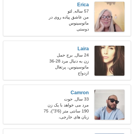
Erica
57 ساله, لئو
من عاشق پیاده روی در
ماتوسینوس
فضای باز و بازی های ویدیویی
هستم
دوستی
Laira
24 سال, برج حمل
زن به دنبال مرد 28-36
ماتوسینوس، پرتغال
ازدواج
Camron
33 سال, حوت
مرد می خواهد با یک زن
ملاقات کند
190 سانتی متر (6'3")، 75
کیلوگرم (165 پوند)
زبان های خارجی،
روانشناسی