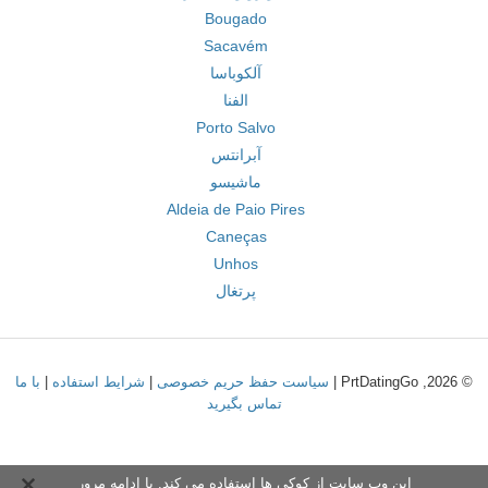
Bougado
Sacavém
آلکوباسا
الفنا
Porto Salvo
آبرانتس
ماشیسو
Aldeia de Paio Pires
Caneças
Unhos
پرتغال
© 2026, PrtDatingGo |
سیاست حفظ حریم خصوصی
|
شرایط استفاده
|
با ما
تماس بگیرید
این وب سایت از کوکی ها استفاده می کند. با ادامه مرور