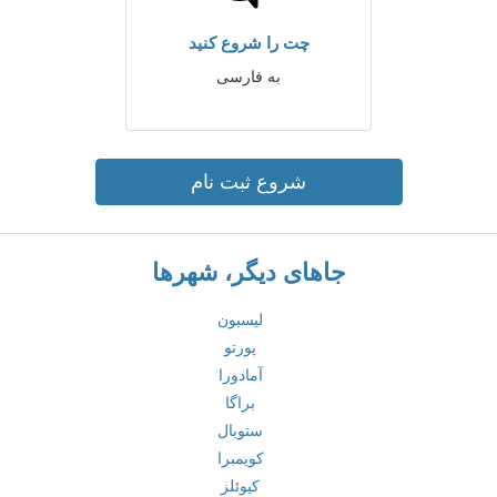
چت را شروع کنید
به فارسی
شروع ثبت نام
جاهای دیگر، شهرها
لیسبون
پورتو
آمادورا
براگا
ستوبال
کویمبرا
کیوئلز