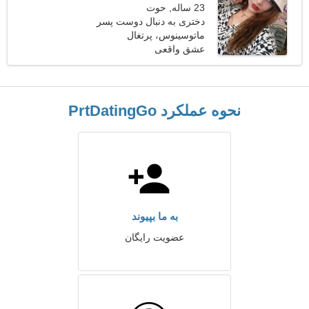
23 ساله, حوت
دختری به دنبال دوست پسر
24-31
ماتوسینوس، پرتغال
عشق واقعی
نحوه عملکرد PrtDatingGo
به ما بپیوند
عضویت رایگان