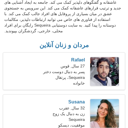
عاشقانه و گفتگوهای دلپذیر کمک می کند. جامعه به ایجاد آشنایی های
جدید و ترتیب قرارهای عاشقانه کمک می کند. این سرویس به جستجوی
عشق در میان بسیاری از پروفایل های افراد جالب کمک می کند. با
استفاده از فناوری های خاص می توانید ارتباطات دلپذیر، مکالمات
دوستانه را پیدا کنید. به سایت دوستیابی Sequeira رایگان برای افراد
محلی، خارجی، گردشگران بپیوندید.
مردان و زنان آنلاین
Rafael
27 سال, قوس
پسر به دنبال دوست دختر
است 21-29
Sequeira، پرتغال
خانواده
Susana
32 سال, عقرب
زن به دنبال یک زوج
Sequeira
موفقیت، دیسکو