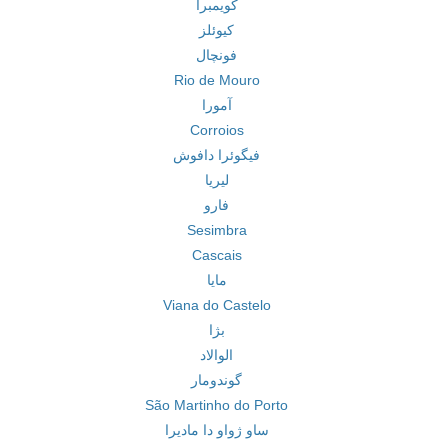
کویمبرا
کیوئلز
فونچال
Rio de Mouro
آمورا
Corroios
فیگوئرا دافوش
لیریا
فارو
Sesimbra
Cascais
مایا
Viana do Castelo
بژا
الوالاد
گوندومار
São Martinho do Porto
ساو ژواو دا مادیرا