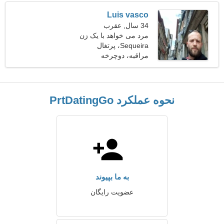
Luis vasco
34 سال, عقرب
مرد می خواهد با یک زن
Sequeira، پرتغال
ملاقات کند
مراقبه، دوچرخه
نحوه عملکرد PrtDatingGo
به ما بپیوند
عضویت رایگان