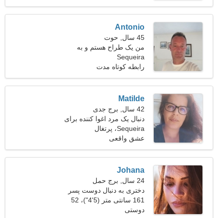
Antonio
45 سال, حوت
من یک طراح هستم و به
Sequeira
دنبال یک زن لاغر اندام هستم
رابطه کوتاه مدت
Matilde
42 سال, برج جدی
دنبال یک مرد اغوا کننده برای
Sequeira، پرتغال
مسافرت هستم
عشق واقعی
Johana
24 سال, برج حمل
دختری به دنبال دوست پسر
161 سانتی متر (5'4")، 52
دوستی
کیلوگرم (114 پوند)