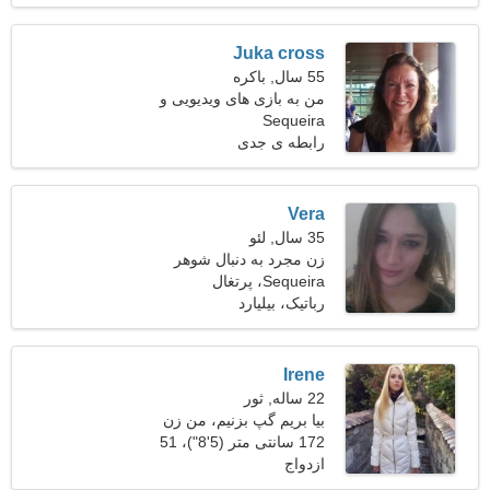
Juka cross
55 سال, باکره
من به بازی های ویدیویی و
Sequeira
تناسب اندام علاقه مند هستم
رابطه ی جدی
Vera
35 سال, لئو
زن مجرد به دنبال شوهر
Sequeira، پرتغال
رباتیک، بیلیارد
Irene
22 ساله, ثور
بیا بریم گپ بزنیم، من زن
سخت کوشی هستم
172 سانتی متر (5'8")، 51
ازدواج
کیلوگرم (112 پوند)