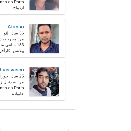
Martinho do Porto
ازدواج
Afonso
36 سال, لئو
مرد مجرد به دنبا
183 سانتی متر (6'1")، 86 کیلوگرم (189 پوند)
پیلاتس، کارآفر
Luis vasco
25 سال, جوزا
مرد به دنبال زن 22-
Martinho do Porto
خانواده