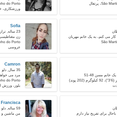
São ، پرتغال
nho do Porto
ورزشکاری، خ
Sofia
23 ساله, ترازو
کار می کنم، به یک خانم مهربان
زن مغناطیسی 
São Mart
artinho do Porto
عروسی
Camron
35 سال, دلو
ک خانم مسن 48-51
مرد می خواهد با
nho do Porto
دت
بلوز، ورزش ا
Francisca
59 ساله, دلو
احال برای تفریح نیاز دارم
من ماشین و ر