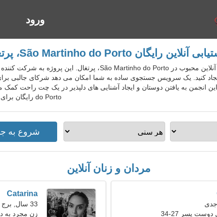
ورود
ا
 آنلاین رایگان São Martinho do Porto، پرتغال
PrtDatingGo سرویس دوستیابی آنلاین محبوب در ão Martinho do Porto
یجاد کنید. یک سرویس جستجوی ساده به شما امکان می دهد شرکای جالبی برای ا
do Porto رایگان برای افراد محلی، خارجی، گردشگران بپیوندید.
مردان و زنان آنلاین
Catarina
33 سال, برج حمل
دوست پسر 27-34
زن مجرد به د