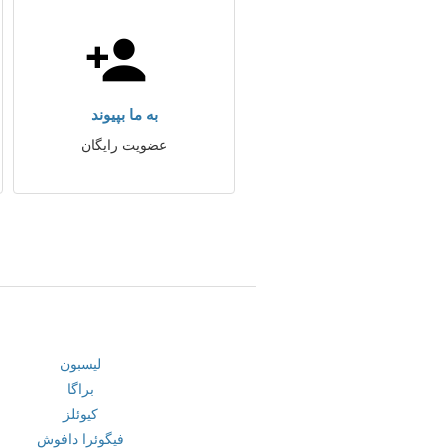
به ما بپیوند
عضویت رایگان
لیسبون
براگا
کیوئلز
فیگوئرا دافوش