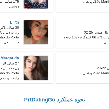
São ، پرتغال
175 سانتی متر (5'9")، 70 کیلوگرم (154 پوند)
دوستی
Lilith
30 سال, باکره
ل همسر 25-32
زن به دنبال یک ز
nho do Porto
ینی
جت اسکی، با
Margarida
27 سال, لئو
29
زن به دنبال مرد 33
São ، پرتغال
artinho do Porto
رابطه ی جدی
نحوه عملکرد PrtDatingGo