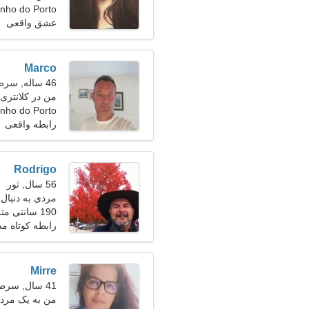
Martinho do Porto
عشق واقعی
Marco
46 ساله, سرطان
من در کلانتری 
نیاز دارم
inho do Porto
رابطه واقعی
Rodrigo
56 سال, ثور
مردی به دنبال ی
190 سانتی متر (6'3")، 92 کیلوگرم (202 پوند)
رابطه کوتاه م
Mirre
41 سال, سرطان
من به یک مرد ب