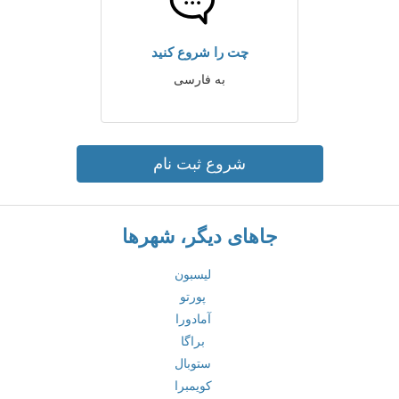
چت را شروع کنید
به فارسی
شروع ثبت نام
جاهای دیگر، شهرها
لیسبون
پورتو
آمادورا
براگا
ستوبال
کویمبرا