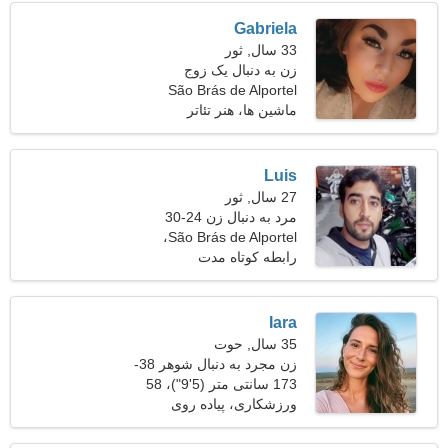
Gabriela
33 سال, ثور
زن به دنبال یک زوج
São Brás de Alportel
ماشین ها، هنر تئاتر
Luis
27 سال, ثور
مرد به دنبال زن 24-30
São Brás de Alportel،
پرتغال
رابطه کوتاه مدت
Iara
35 سال, حوت
زن مجرد به دنبال شوهر 38-
46
173 سانتی متر (5'9")، 58
کیلوگرم (127 پوند)
ورزشکاری، پیاده روی