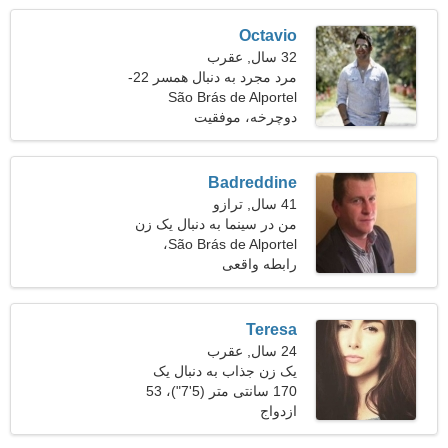
Octavio
32 سال, عقرب
مرد مجرد به دنبال همسر 22-
São Brás de Alportel
30
دوچرخه، موفقیت
Badreddine
41 سال, ترازو
من در سینما به دنبال یک زن
لاغر اندام کار می کنم
São Brás de Alportel،
پرتغال
رابطه واقعی
Teresa
24 سال, عقرب
یک زن جذاب به دنبال یک
رابطه واقعی است
170 سانتی متر (5'7")، 53
ازدواج
کیلوگرم (116 پوند)