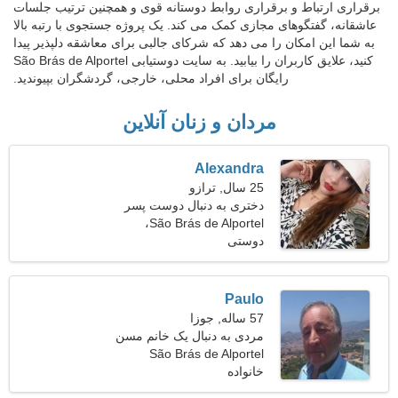
برقراری ارتباط و برقراری روابط دوستانه قوی و همچنین ترتیب جلسات
عاشقانه، گفتگوهای مجازی کمک می کند. یک پروژه جستجوی با رتبه بالا
به شما این امکان را می دهد که شرکای جالبی برای معاشقه دلپذیر پیدا
کنید، علایق کاربران را بیابید. به سایت دوستیابی São Brás de Alportel
رایگان برای افراد محلی، خارجی، گردشگران بپیوندید.
مردان و زنان آنلاین
Alexandra
25 سال, ترازو
دختری به دنبال دوست پسر
São Brás de Alportel،
28-36
پرتغال
دوستی
Paulo
57 ساله, جوزا
مردی به دنبال یک خانم مسن
São Brás de Alportel
خانواده