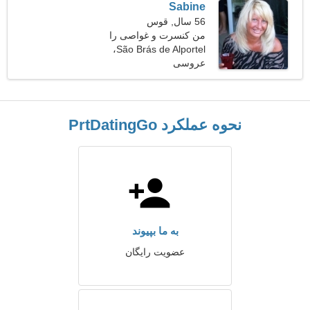
Sabine
56 سال, قوس
من کنسرت و غواصی را
ترجیح می دهم
São Brás de Alportel،
پرتغال
عروسی
نحوه عملکرد PrtDatingGo
به ما بپیوند
عضویت رایگان