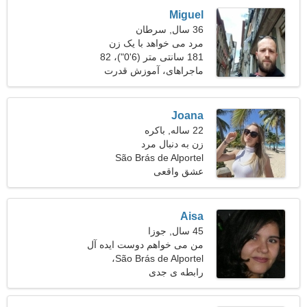
Miguel
36 سال, سرطان
مرد می خواهد با یک زن
ملاقات کند 25-31
181 سانتی متر (6'0")، 82
کیلوگرم (180 پوند)
ماجراهای، آموزش قدرت
Joana
22 ساله, باکره
زن به دنبال مرد
São Brás de Alportel
عشق واقعی
Aisa
45 سال, جوزا
من می خواهم دوست ایده آل
را پیدا کنم
São Brás de Alportel،
پرتغال
رابطه ی جدی