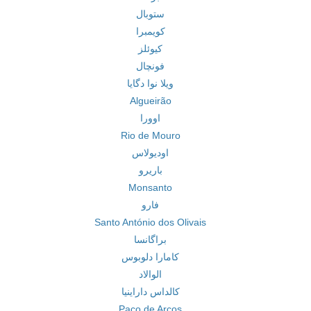
ستوبال
کویمبرا
کیوئلز
فونچال
ویلا نوا دگایا
Algueirão
اوورا
Rio de Mouro
اودیولاس
باریرو
Monsanto
فارو
Santo António dos Olivais
براگانسا
کامارا دلوبوس
الوالاد
کالداس داراینیا
Paço de Arcos