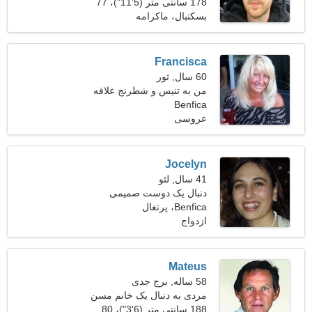
31
178 سانتی متر (5'11")، 77
کیلوگرم (169 پوند)
بسکتبال، ماکرامه
Francisca
60 سال, ثور
من به تنیس و شطرنج علاقه
دارم
Benfica
عروسی
Jocelyn
41 سال, لئو
دنبال یک دوست صمیمی
Benfica، پرتغال
برای پیاده روی می گردم
ازدواج
Mateus
58 ساله, برج جدی
مردی به دنبال یک خانم مسن
188 سانتی متر (6'3")، 80