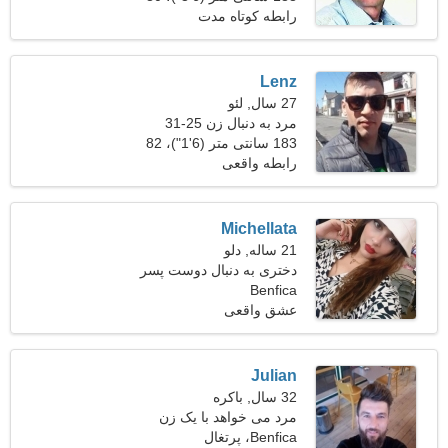
کیلوگرم (176 پوند)
رابطه کوتاه مدت
Lenz
27 سال, لئو
مرد به دنبال زن 25-31
183 سانتی متر (6'1")، 82
کیلوگرم (180 پوند)
رابطه واقعی
Michellata
21 ساله, دلو
دختری به دنبال دوست پسر
Benfica
عشق واقعی
Julian
32 سال, باکره
مرد می خواهد با یک زن
Benfica، پرتغال
ملاقات کند