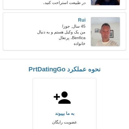
در طبیعت استراحت کنید،
پایه پریدن
Rui
45 سال, جوزا
من یک وکیل هستم و به دنبال
Benfica، پرتغال
یک خانم حساس هستم
خانواده
نحوه عملکرد PrtDatingGo
به ما بپیوند
عضویت رایگان