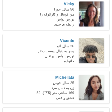
Vicky
56 سال, جوزا
من فوتبال و کارائوکه را
تورس نواس
ترجیح می دهم
رابطه ی جدی
Vicente
26 سال, لئو
پسر به دنبال دوست دختر
است 24-31
تورس نواس، پرتغال
خانواده
Michellata
25 سال, قوس
زن به دنبال مرد
169 سانتی متر (5'7")، 52
کیلوگرم (114 پوند)
عشق واقعی