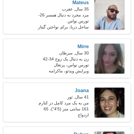
Mateus
35 سال, عقرب
مرد مجرد به دنبال همسر 26-
31
تورس نواس
ساحل دریا، برای نواختن گیتار
Mirre
30 سال, سرطان
زن به دنبال یک زوج 34-42
تورس نواس، پرتغال
ویرایش ویدئو، ماکرامه
Joana
41 سال, ثور
من به یک مرد کامل در کنارم
نیاز دارم
161 سانتی متر (5'4")، 65
ازدواج
کیلوگرم (143 پوند)