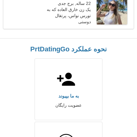
22 ساله, برج جدی
یک زن خارق العاده که به
تورس نواس، پرتغال
دنبال یک رابطه پایدار است
دوستی
نحوه عملکرد PrtDatingGo
به ما بپیوند
عضویت رایگان