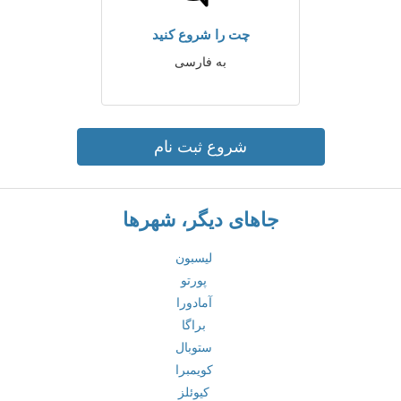
چت را شروع کنید
به فارسی
شروع ثبت نام
جاهای دیگر، شهرها
لیسبون
پورتو
آمادورا
براگا
ستوبال
کویمبرا
کیوئلز