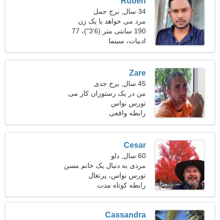
Ruben
34 سال, برج حمل
مرد می خواهد با یک زن
ملاقات کند 25-30
190 سانتی متر (6'3")، 77
کیلوگرم (169 پوند)
ادبیات، سینما
Zare
45 سال, برج جدی
من در یک رستوران کار می
تورس نواس
کنم، به یک زن بازیگوش نیاز
دارم
رابطه واقعی
Cesar
60 سال, دلو
مردی به دنبال یک خانم مسن
51-58
تورس نواس، پرتغال
رابطه کوتاه مدت
Cassandra