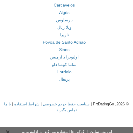
Carcavelos
Algés
بارسلوس
ویلا رئال
تاویرا
Póvoa de Santo Adrião
Sines
اولیویرا د آزمیس
سانتا کومبا داو
Lordelo
پرتغال
© 2026, PrtDatingGo |
سیاست حفظ حریم خصوصی
|
شرایط استفاده
|
با ما
تماس بگیرید
این وب سایت از کوکی ها استفاده می کند. با ادامه مرور