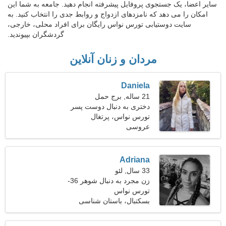
سایر اعضا، یک جستجوی پروفایل پیشرفته انجام دهید. جامعه به شما این
امکان را می دهد که نامزدهای ازدواج و روابط جدی را انتخاب کنید. به
سایت دوستیابی تورس نواس رایگان برای افراد محلی، خارجی،
گردشگران بپیوندید.
مردان و زنان آنلاین
Daniela
21 ساله, برج حمل
دختری به دنبال دوست پسر
تورس نواس، پرتغال
عروسی
Adriana
33 سال, لئو
زن مجرد به دنبال شوهر 36-
42
تورس نواس
بسکتبال، باستان شناسی