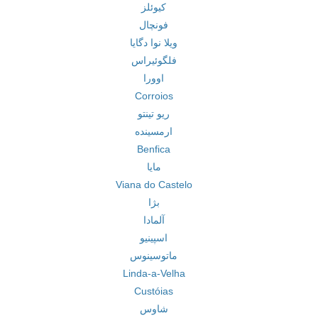
کیوئلز
فونچال
ویلا نوا دگایا
فلگوئیراس
اوورا
Corroios
ریو تینتو
ارمسینده
Benfica
مایا
Viana do Castelo
بژا
آلمادا
اسپینیو
ماتوسینوس
Linda-a-Velha
Custóias
شاوس