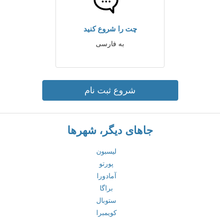
چت را شروع کنید
به فارسی
شروع ثبت نام
جاهای دیگر، شهرها
لیسبون
پورتو
آمادورا
براگا
ستوبال
کویمبرا