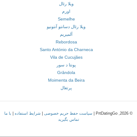
ویلا رئال
اورم
Semelhe
ویلا رئال دسانتو آنتونیو
آلمیریم
Rebordosa
Santo António da Charneca
Vila de Cucujães
پونتا د سور
Grândola
Moimenta da Beira
پرتغال
© 2026, PrtDatingGo |
سیاست حفظ حریم خصوصی
|
شرایط استفاده
|
با ما
تماس بگیرید