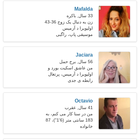
Mafalda
33 سال, باکره
زن به دنبال یک زوج 36-43
اولیویرا د آزمیس
موسیقی پاپ، راگبی
Jaciara
56 سال, برج حمل
من عاشق اسکیت بورد و
فیلم هستم
اولیویرا د آزمیس، پرتغال
رابطه ی جدی
Octavio
41 سال, عقرب
من در سنا کار می کنم، به
یک زن پرشور نیاز دارم
183 سانتی متر (6'1")، 87
خانواده
کیلوگرم (191 پوند)