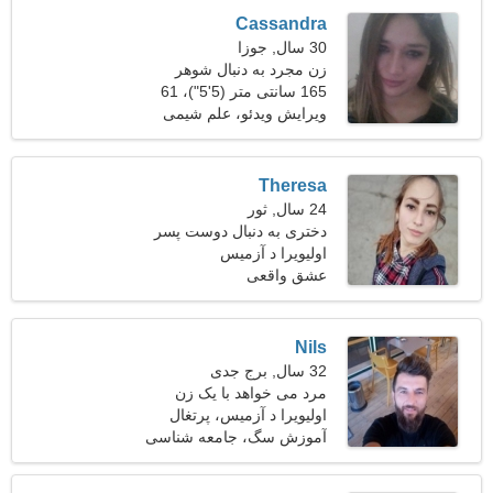
Cassandra
30 سال, جوزا
زن مجرد به دنبال شوهر
165 سانتی متر (5'5")، 61
کیلوگرم (134 پوند)
ویرایش ویدئو، علم شیمی
Theresa
24 سال, ثور
دختری به دنبال دوست پسر
اولیویرا د آزمیس
عشق واقعی
Nils
32 سال, برج جدی
مرد می خواهد با یک زن
ملاقات کند 25-29
اولیویرا د آزمیس، پرتغال
آموزش سگ، جامعه شناسی