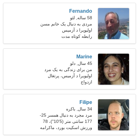
Fernando
58 ساله, لئو
مردی به دنبال یک خانم مسن
اولیویرا د آزمیس
رابطه کوتاه مدت
Marine
45 سال, دلو
من برای زندگی به یک مرد
قوی نیاز دارم
اولیویرا د آزمیس، پرتغال
ازدواج
Filipe
34 سال, باکره
مرد مجرد به دنبال همسر 25-
31
177 سانتی متر (5'10")، 78
کیلوگرم (171 پوند)
ورزش اسکیت بورد، ماکرامه