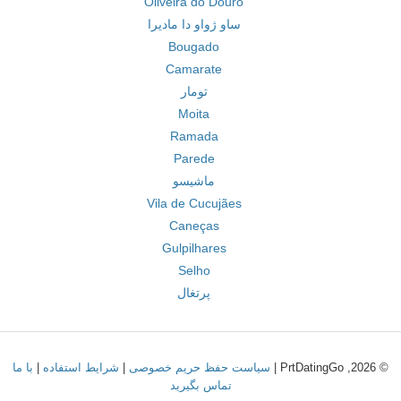
Oliveira do Douro
ساو ژواو دا مادیرا
Bougado
Camarate
تومار
Moita
Ramada
Parede
ماشیسو
Vila de Cucujães
Caneças
Gulpilhares
Selho
پرتغال
© 2026, PrtDatingGo |
سیاست حفظ حریم خصوصی
|
شرایط استفاده
|
با ما
تماس بگیرید