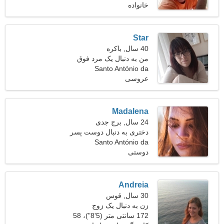
خانواده
Charneca
Star
40 سال, باکره
من به دنبال یک مرد فوق
العاده هستم
Santo António da
عروسی
Charneca
Madalena
24 سال, برج جدی
دختری به دنبال دوست پسر
Santo António da
28-36
دوستی
Charneca، پرتغال
Andreia
30 سال, قوس
زن به دنبال یک زوج
172 سانتی متر (5'8")، 58