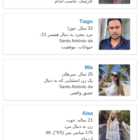
کیلوگرم (127 پوند)
کارتینگ، تناسب اندام
Tiago
32 سال, جوزا
مرد مجرد به دنبال همسر 21-
Santo António da
29
Charneca
حیوانات، موفقیت
Mia
25 سال, سرطان
یک زن استثنایی که به دنبال
Santo António da
یک رابطه پرشور است
Charneca، پرتغال
عشق واقعی
Aisa
21 ساله, حوت
زن به دنبال مرد
175 سانتی متر (5'9")، 48
ازدواج
کیلوگرم (105 پوند)