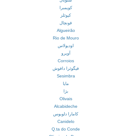
ستوبال
کویمبرا
کیوئلز
فونچال
Algueirão
Rio de Mouro
اودیولاس
آویرو
Corroios
فیگوئرا دافوش
Sesimbra
مایا
بژا
Olivais
Alcabideche
کامارا دلوبوس
Canidelo
Q.ta do Conde