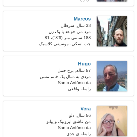
Marcos
33 سال, سرطان
مرد می خواهد با یک زن
ملاقات کند
188 سانتی متر (6'3")، 81
کیلوگرم (178 پوند)
جت اسکی، موسیقی کلاسیک
Hugo
57 ساله, برج حمل
مردی به دنبال یک خانم مسن
Santo António da
Charneca
رابطه واقعی
Vera
56 سال, دلو
من عاشق ایروبیک و پیانو
هستم
Santo António da
Charneca، پرتغال
رابطه ی جدی