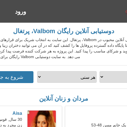
ورود
ا
دوستیابی آنلاین رایگان Valbom، پرتغال
PrtDatingGo سرویس دوستیابی آنلاین محبوب در Valbom، پرتغال. این سایت به ان
ایگاه داده گسترده پروفایل ها را کشف کنید که در آن می توانید دختران زیبا و 
ید و شرکای مناسب را پیدا کنید. این پروژه به هر شرکت کننده فرصت پیدا کر
می دهد. به سایت دوستیابی Valbom رایگان برای افراد محلی، خارجی، گردشگران بپیوندید.
مردان و زنان آنلاین
Aisa
30 سال, قوس
ک خانم مسن 48-53
زن مجرد به د