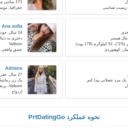
171 سانتی متر (5'8")، 58 کیلوگرم (127 پوند)
 زیست شناسی
جغرافیا، موس
Ana sofia
24 سال, حوت
نبال همسر
دختری به دنب
Valbom
تار، کوهنوردی
عشق واقعی
Adriana
27 سال, عقرب
ک مرد عضلانی پیدا کنم
یک زن رمانتی
Valbom، پرتغال
ازدواج
نحوه عملکرد PrtDatingGo