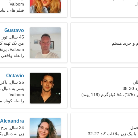
Valbom
فیلم های، پیا
Gustavo
45 سال, ثور
 و خرید هستم
من یک تهیه کنن
Valbom، پرتغال
رابطه واقعی
Octavio
25 سال, باکره
38
پسر به دنبال د
Valbom
رابطه کوتاه 
Alexandra
34 سال, برج جدی
 یک زن ملاقات کند 27-32
زن به دنبال ی