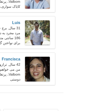
Valbom، پرتغال
کایاک سواری،
Luis
31 سال, برج جدی
مرد مجرد به د
186 سانتی متر (6'2")، 81 کیلوگرم (178 پوند)
برای نواختن گی
Francisca
42 سال, ترازو
من می خواهم ی
Valbom، پرتغال
دوستی