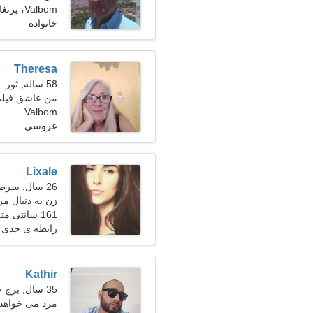
Valbom، پرتغال
خانواده
Theresa
58 ساله, ثور
من عاشق فیلم
Valbom
عروسی
Lixale
26 سال, سرطان
زن به دنبال مرد 30-
161 سانتی متر (5'4")، 54 کیلوگرم (119 پوند)
رابطه ی جدی
Kathir
35 سال, برج حمل
مرد می خواهد با