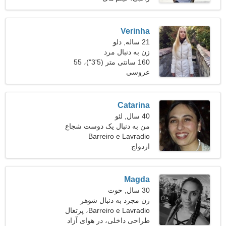
Verinha
21 ساله, دلو
زن به دنبال مرد
160 سانتی متر (5'3")، 55
عروسی
کیلوگرم (121 پوند)
Catarina
40 سال, لئو
من به دنبال یک دوست شجاع
Barreiro e Lavradio
هستم که با هم برقصیم
ازدواج
Magda
30 سال, حوت
زن مجرد به دنبال شوهر
Barreiro e Lavradio، پرتغال
طراحی داخلی، در هوای آزاد