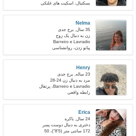
بسکتبال، اسکیت های غلتکی
Nelma
35 سال, برج جدی
زن به دنبال یک زوج
Barreiro e Lavradio
پیانو زدن، روانشناسی
Henry
23 ساله, برج جدی
مرد به دنبال زن 24-28
Barreiro e Lavradio، پرتغال
رابطه واقعی
Erica
24 سال, باکره
دختری به دنبال دوست پسر
26-32
172 سانتی متر (5'8")، 50