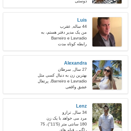
دوستی
کیلوگرم (110 پوند)
Luis
44 ساله, عقرب
من یک مدیر دفتر هستم، به
Barreiro e Lavradio
یک خانم غیر معمول نیاز دارم
رابطه کوتاه مدت
Alexandra
27 سال, سرطان
بهترین زن به دنبال کسی مثل
شماست
Barreiro e Lavradio، پرتغال
عشق واقعی
Lenz
34 سال, ترازو
مرد می خواهد با یک زن
ملاقات کند 26-31
180 سانتی متر (5'11")، 75
کیلوگرم (165 پوند)
راگبی، فیلم های