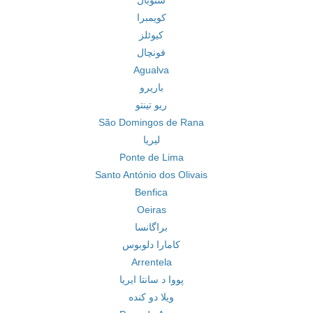
ستوبال
کویمبرا
کیوئلز
فونچال
Agualva
باریرو
ریو تینتو
São Domingos de Rana
لیریا
Ponte de Lima
Santo António dos Olivais
Benfica
Oeiras
براگانسا
کامارا دلوبوس
Arrentela
پووا د سانتا ایریا
ویلا دو کنده