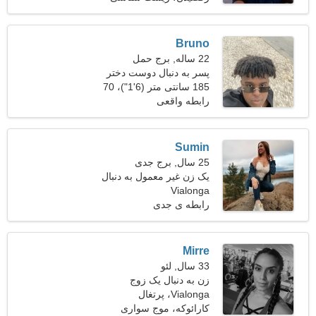
Bruno
22 ساله, برج حمل
پسر به دنبال دوست دختر
است
185 سانتی متر (6'1")، 70
کیلوگرم (154 پوند)
رابطه واقعی
Sumin
25 سال, برج جدی
یک زن غیر معمول به دنبال
Vialonga
قرار ملاقات است
رابطه ی جدی
Mirre
33 سال, لئو
زن به دنبال یک زوج
Vialonga، پرتغال
کارائوکه، موج سواری