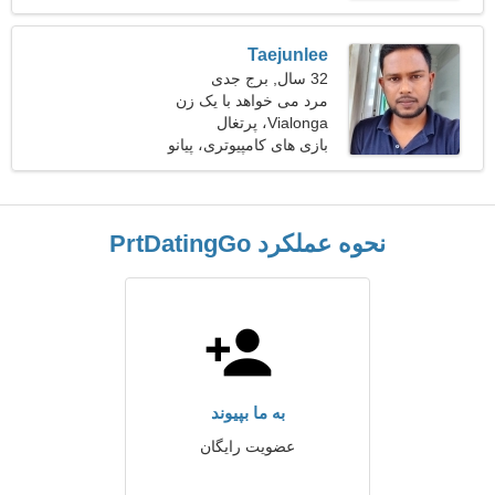
Taejunlee
32 سال, برج جدی
مرد می خواهد با یک زن
Vialonga، پرتغال
ملاقات کند 23-29
بازی های کامپیوتری، پیانو
زدن
نحوه عملکرد PrtDatingGo
به ما بپیوند
عضویت رایگان