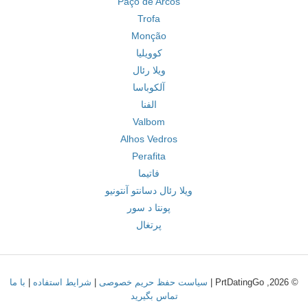
Paço de Arcos
Trofa
Monção
کوویلیا
ویلا رئال
آلکوباسا
الفنا
Valbom
Alhos Vedros
Perafita
فاتیما
ویلا رئال دسانتو آنتونیو
پونتا د سور
پرتغال
© 2026, PrtDatingGo |
سیاست حفظ حریم خصوصی
|
شرایط استفاده
|
با ما
تماس بگیرید