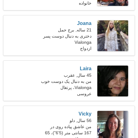
خانواده
Joana
21 ساله, برج حمل
دختری به دنبال دوست پسر
Vialonga
ازدواج
Laira
45 سال, عقرب
من به دنبال یک دوست خوب
Vialonga، پرتغال
برای زندگی هستم
عروسی
Vicky
56 سال, دلو
من عاشق پیاده روی در
فضای باز و فوتبال هستم
167 سانتی متر (5'6")، 65