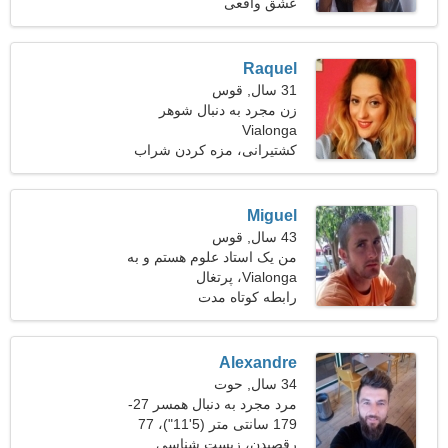
کیلوگرم (143 پوند)
عشق واقعی
Raquel
31 سال, قوس
زن مجرد به دنبال شوهر
Vialonga
کشتیرانی، مزه کردن شراب
Miguel
43 سال, قوس
من یک استاد علوم هستم و به
Vialonga، پرتغال
دنبال یک زن زیبا هستم
رابطه کوتاه مدت
Alexandre
34 سال, حوت
مرد مجرد به دنبال همسر 27-
30
179 سانتی متر (5'11")، 77
کیلوگرم (169 پوند)
رقصیدن، زیست شناسی