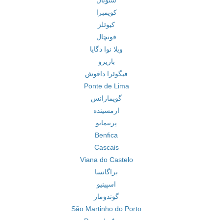
ستوبال
کویمبرا
کیوئلز
فونچال
ویلا نوا دگایا
باریرو
فیگوئرا دافوش
Ponte de Lima
گویمارائس
ارمسینده
پرتیمانو
Benfica
Cascais
Viana do Castelo
براگانسا
اسپینیو
گوندومار
São Martinho do Porto