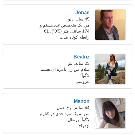
Jonas
45 سال, دلو
من یک متخصص غدد هستم و
به دنبال یک زن شوخ طبع
174 سانتی متر (5'9")، 81
هستم
کیلوگرم (178 پوند)
رابطه کوتاه مدت
Beatriz
23 ساله, لئو
سلام من زن بامزه ای هستم
لاگوآ
عروسی
Manon
44 ساله, برج حمل
من به یک مرد جدی در کنارم
نیاز دارم
لاگوآ، پرتغال
ازدواج