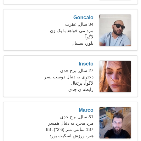
Goncalo
34 سال, عقرب
مرد می خواهد با یک زن
لاگوآ
ملاقات کند
بلوز، بیسبال
Inseto
27 سال, برج جدی
دختری به دنبال دوست پسر
لاگوآ، پرتغال
رابطه ی جدی
Marco
31 سال, برج جدی
مرد مجرد به دنبال همسر
187 سانتی متر (6'2")، 88
کیلوگرم (194 پوند)
هنر، ورزش اسکیت بورد