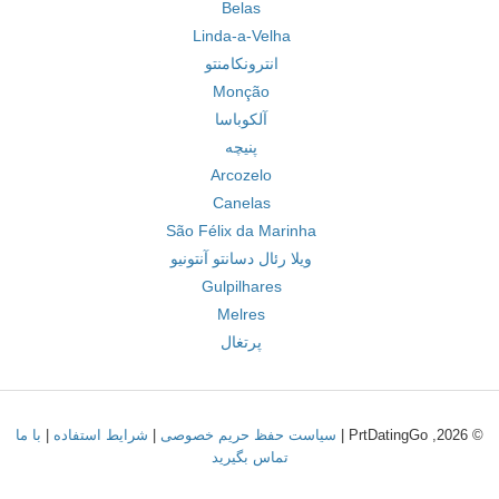
Belas
Linda-a-Velha
انترونکامنتو
Monção
آلکوباسا
پنیچه
Arcozelo
Canelas
São Félix da Marinha
ویلا رئال دسانتو آنتونیو
Gulpilhares
Melres
پرتغال
© 2026, PrtDatingGo |
سیاست حفظ حریم خصوصی
|
شرایط استفاده
|
با ما
تماس بگیرید