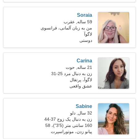
Soraia
59 ساله, عقرب
من به زبان آلمانی، فرانسوی
لاگوآ
ارتباط برقرار می کنم
دوستی
Carina
21 ساله, حوت
زن به دنبال مرد 25-31
لاگوآ، پرتغال
عشق واقعی
Sabine
32 سال, دلو
زن به دنبال یک زوج 37-44
160 سانتی متر (5'3")، 58
کیلوگرم (127 پوند)
پیانو زدن، موتوراسپرت