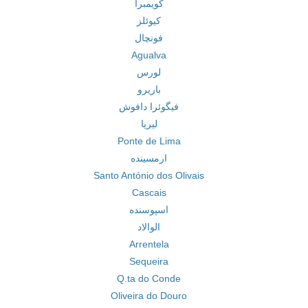
کویمبرا
کیوئلز
فونچال
Agualva
لورس
باریرو
فیگوئرا دافوش
لیریا
Ponte de Lima
ارمسینده
Santo António dos Olivais
Cascais
اسپوسنده
الوالاد
Arrentela
Sequeira
Q.ta do Conde
Oliveira do Douro