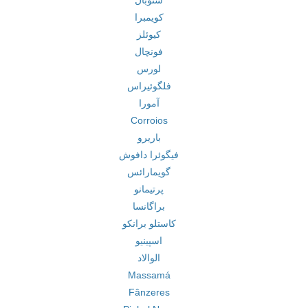
ستوبال
کویمبرا
کیوئلز
فونچال
لورس
فلگوئیراس
آمورا
Corroios
باریرو
فیگوئرا دافوش
گویمارائس
پرتیمانو
براگانسا
کاستلو برانکو
اسپینیو
الوالاد
Massamá
Fânzeres