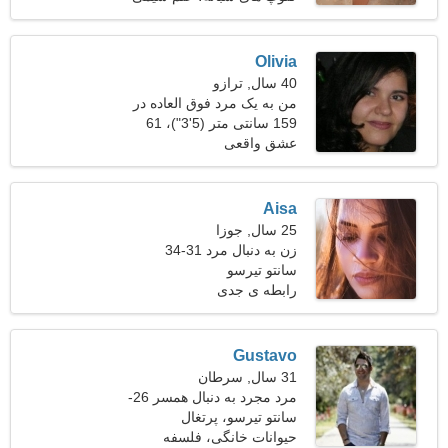
Olivia
40 سال, ترازو
من به یک مرد فوق العاده در
کنارم نیاز دارم
159 سانتی متر (5'3")، 61
کیلوگرم (134 پوند)
عشق واقعی
Aisa
25 سال, جوزا
زن به دنبال مرد 31-34
سانتو تیرسو
رابطه ی جدی
Gustavo
31 سال, سرطان
مرد مجرد به دنبال همسر 26-
31
سانتو تیرسو، پرتغال
حیوانات خانگی، فلسفه