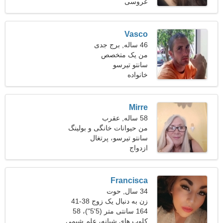
عروسی
کیلوگرم (119 پوند)
Vasco
46 ساله, برج جدی
من یک متخصص
سانتو تیرسو
کایروپراکتیک هستم، به یک
خانواده
زن خجالتی نیاز دارم
Mirre
58 ساله, عقرب
من حیوانات خانگی و بولینگ
را ترجیح می دهم
سانتو تیرسو، پرتغال
ازدواج
Francisca
34 سال, حوت
زن به دنبال یک زوج 38-41
164 سانتی متر (5'5")، 58
کیلوگرم (127 پوند)
کلوپ های شبانه، علم شیمی